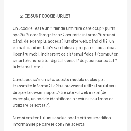
CE SUNT COOKIE-URILE?
Un „cookie” este un fi?ier de urm?rire care ocup? pu?in
spa?iu ?i care înregistreaz? anumite informa?ii atunci
când, de exemplu, accesa?i un site web, când citi?i un
e-mail, când instala?i sau folosi?i programe sau aplica?
ii pentru mobil, indiferent de sistemul folosit (computer,
smartphone, cititor digital, consol? de jocuri conectat?
la Internet etc.).
Când accesa?i un site, aceste module cookie pot
transmite informa?ii c?tre browserul utilizatorului sau
dinspre browser înapoi c?tre site-ul web ini?ial (de
exemplu, un cod de identificare a sesiunii sau limba de
utilizare selectat?).
Numai emitentul unui cookie poate citi sau modifica
informa?iile pe care le con?ine acesta.