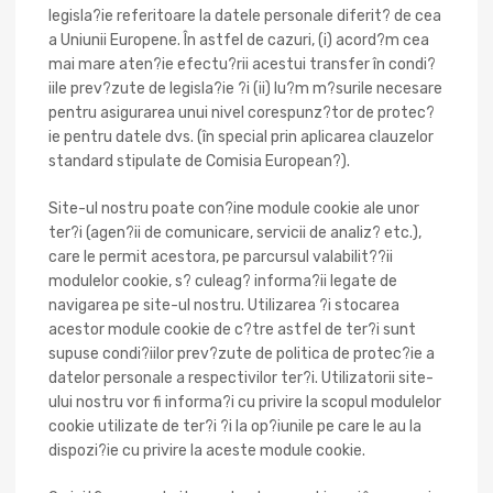
legisla?ie referitoare la datele personale diferit? de cea
a Uniunii Europene. În astfel de cazuri, (i) acord?m cea
mai mare aten?ie efectu?rii acestui transfer în condi?
iile prev?zute de legisla?ie ?i (ii) lu?m m?surile necesare
pentru asigurarea unui nivel corespunz?tor de protec?
ie pentru datele dvs. (în special prin aplicarea clauzelor
standard stipulate de Comisia European?).
Site-ul nostru poate con?ine module cookie ale unor
ter?i (agen?ii de comunicare, servicii de analiz? etc.),
care le permit acestora, pe parcursul valabilit??ii
modulelor cookie, s? culeag? informa?ii legate de
navigarea pe site-ul nostru. Utilizarea ?i stocarea
acestor module cookie de c?tre astfel de ter?i sunt
supuse condi?iilor prev?zute de politica de protec?ie a
datelor personale a respectivilor ter?i. Utilizatorii site-
ului nostru vor fi informa?i cu privire la scopul modulelor
cookie utilizate de ter?i ?i la op?iunile pe care le au la
dispozi?ie cu privire la aceste module cookie.