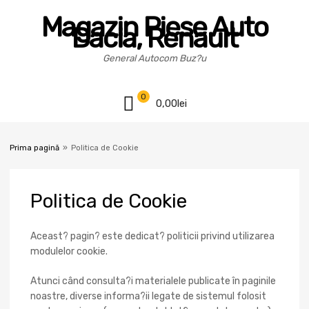
Magazin Piese Auto
Dacia, Renault
General Autocom Buz?u
0
0,00
lei
Prima pagină
»
Politica de Cookie
Politica
de Cookie
Aceast? pagin? este dedicat? politicii privind utilizarea
modulelor cookie.
Atunci când consulta?i materialele publicate în paginile
noastre, diverse informa?ii legate de sistemul folosit