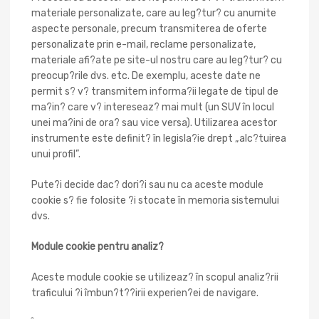
materiale personalizate, care au leg?tur? cu anumite
aspecte personale, precum transmiterea de oferte
personalizate prin e-mail, reclame personalizate,
materiale afi?ate pe site-ul nostru care au leg?tur? cu
preocup?rile dvs. etc. De exemplu, aceste date ne
permit s? v? transmitem informa?ii legate de tipul de
ma?in? care v? intereseaz? mai mult (un SUV în locul
unei ma?ini de ora? sau vice versa). Utilizarea acestor
instrumente este definit? în legisla?ie drept „alc?tuirea
unui profil”.
Pute?i decide dac? dori?i sau nu ca aceste module
cookie s? fie folosite ?i stocate în memoria sistemului
dvs.
Module cookie pentru analiz?
Aceste module cookie se utilizeaz? în scopul analiz?rii
traficului ?i îmbun?t??irii experien?ei de navigare.