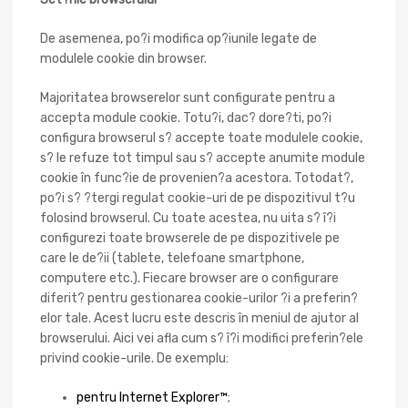
De asemenea, po?i modifica op?iunile legate de
modulele cookie din browser.
Majoritatea browserelor sunt configurate pentru a
accepta module cookie. Totu?i, dac? dore?ti, po?i
configura browserul s? accepte toate modulele cookie,
s? le refuze tot timpul sau s? accepte anumite module
cookie în func?ie de provenien?a acestora. Totodat?,
po?i s? ?tergi regulat cookie-uri de pe dispozitivul t?u
folosind browserul. Cu toate acestea, nu uita s? î?i
configurezi toate browserele de pe dispozitivele pe
care le de?ii (tablete, telefoane smartphone,
computere etc.). Fiecare browser are o configurare
diferit? pentru gestionarea cookie-urilor ?i a preferin?
elor tale. Acest lucru este descris în meniul de ajutor al
browserului. Aici vei afla cum s? î?i modifici preferin?ele
privind cookie-urile. De exemplu:
pentru Internet Explorer™
;