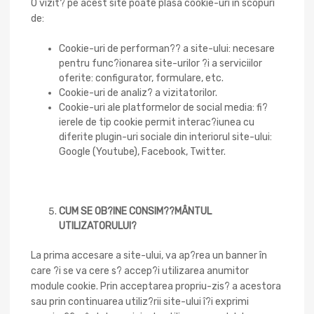
O vizit? pe acest site poate plasa cookie-uri în scopuri
de:
Cookie-uri de performan?? a site-ului: necesare
pentru func?ionarea site-urilor ?i a serviciilor
oferite: configurator, formulare, etc.
Cookie-uri de analiz? a vizitatorilor.
Cookie-uri ale platformelor de social media: fi?
ierele de tip cookie permit interac?iunea cu
diferite plugin-uri sociale din interiorul site-ului:
Google (Youtube), Facebook, Twitter.
CUM SE OB?INE CONSIM??MÂNTUL
UTILIZATORULUI?
La prima accesare a site-ului, va ap?rea un banner în
care ?i se va cere s? accep?i utilizarea anumitor
module cookie. Prin acceptarea propriu-zis? a acestora
sau prin continuarea utiliz?rii site-ului î?i exprimi