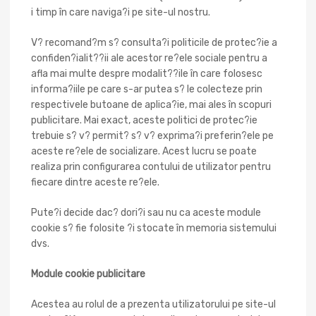
i timp în care naviga?i pe site-ul nostru.
V? recomand?m s? consulta?i politicile de protec?ie a
confiden?ialit??ii ale acestor re?ele sociale pentru a
afla mai multe despre modalit??ile în care folosesc
informa?iile pe care s-ar putea s? le colecteze prin
respectivele butoane de aplica?ie, mai ales în scopuri
publicitare. Mai exact, aceste politici de protec?ie
trebuie s? v? permit? s? v? exprima?i preferin?ele pe
aceste re?ele de socializare. Acest lucru se poate
realiza prin configurarea contului de utilizator pentru
fiecare dintre aceste re?ele.
Pute?i decide dac? dori?i sau nu ca aceste module
cookie s? fie folosite ?i stocate în memoria sistemului
dvs.
Module cookie publicitare
Acestea au rolul de a prezenta utilizatorului pe site-ul