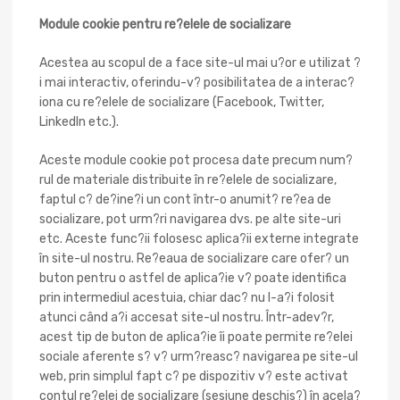
Module cookie pentru re?elele de socializare
Acestea au scopul de a face site-ul mai u?or e utilizat ?
i mai interactiv, oferindu-v? posibilitatea de a interac?
iona cu re?elele de socializare (Facebook, Twitter,
LinkedIn etc.).
Aceste module cookie pot procesa date precum num?
rul de materiale distribuite în re?elele de socializare,
faptul c? de?ine?i un cont într-o anumit? re?ea de
socializare, pot urm?ri navigarea dvs. pe alte site-uri
etc. Aceste func?ii folosesc aplica?ii externe integrate
în site-ul nostru. Re?eaua de socializare care ofer? un
buton pentru o astfel de aplica?ie v? poate identifica
prin intermediul acestuia, chiar dac? nu l-a?i folosit
atunci când a?i accesat site-ul nostru. Într-adev?r,
acest tip de buton de aplica?ie îi poate permite re?elei
sociale aferente s? v? urm?reasc? navigarea pe site-ul
web, prin simplul fapt c? pe dispozitiv v? este activat
contul re?elei de socializare (sesiune deschis?) în acela?