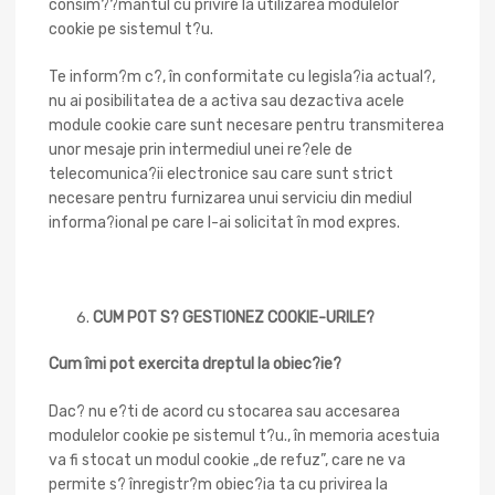
consim??mântul cu privire la utilizarea modulelor
cookie pe sistemul t?u.
Te inform?m c?, în conformitate cu legisla?ia actual?,
nu ai posibilitatea de a activa sau dezactiva acele
module cookie care sunt necesare pentru transmiterea
unor mesaje prin intermediul unei re?ele de
telecomunica?ii electronice sau care sunt strict
necesare pentru furnizarea unui serviciu din mediul
informa?ional pe care l-ai solicitat în mod expres.
CUM POT S? GESTIONEZ COOKIE-URILE?
Cum îmi pot exercita dreptul la obiec?ie?
Dac? nu e?ti de acord cu stocarea sau accesarea
modulelor cookie pe sistemul t?u., în memoria acestuia
va fi stocat un modul cookie „de refuz”, care ne va
permite s? înregistr?m obiec?ia ta cu privirea la