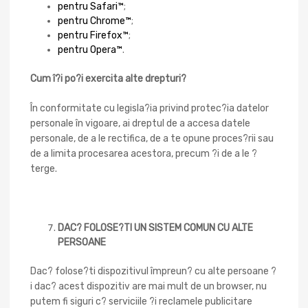
pentru Safari™
;
pentru Chrome™
;
pentru Firefox™
;
pentru Opera™
.
Cum î?i po?i exercita alte drepturi?
În conformitate cu legisla?ia privind protec?ia datelor
personale în vigoare, ai dreptul de a accesa datele
personale, de a le rectifica, de a te opune proces?rii sau
de a limita procesarea acestora, precum ?i de a le ?
terge.
DAC? FOLOSE?TI UN SISTEM COMUN CU ALTE
PERSOANE
Dac? folose?ti dispozitivul împreun? cu alte persoane ?
i dac? acest dispozitiv are mai mult de un browser, nu
putem fi siguri c? serviciile ?i reclamele publicitare