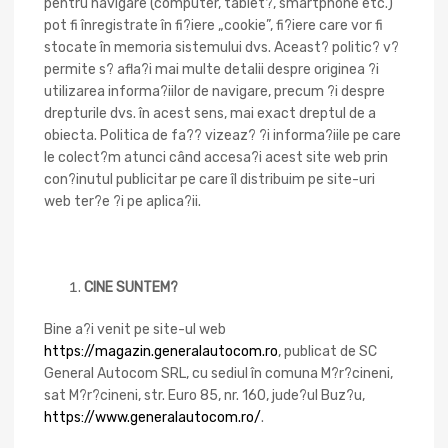
pentru navigare (computer, tablet?, smartphone etc.)
pot fi înregistrate în fi?iere „cookie”, fi?iere care vor fi
stocate în memoria sistemului dvs. Aceast? politic? v?
permite s? afla?i mai multe detalii despre originea ?i
utilizarea informa?iilor de navigare, precum ?i despre
drepturile dvs. în acest sens, mai exact dreptul de a
obiecta. Politica de fa?? vizeaz? ?i informa?iile pe care
le colect?m atunci când accesa?i acest site web prin
con?inutul publicitar pe care îl distribuim pe site-uri
web ter?e ?i pe aplica?ii.
CINE SUNTEM?
Bine a?i venit pe site-ul web
https://magazin.generalautocom.ro
, publicat de SC
General Autocom SRL, cu sediul în comuna M?r?cineni,
sat M?r?cineni, str. Euro 85, nr. 160, jude?ul Buz?u,
https://www.generalautocom.ro/
.