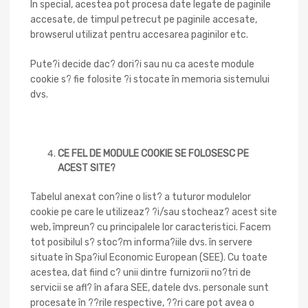
În special, acestea pot procesa date legate de paginile
accesate, de timpul petrecut pe paginile accesate,
browserul utilizat pentru accesarea paginilor etc.
Pute?i decide dac? dori?i sau nu ca aceste module
cookie s? fie folosite ?i stocate în memoria sistemului
dvs.
CE FEL DE MODULE COOKIE SE FOLOSESC PE
ACEST SITE?
Tabelul anexat con?ine o list? a tuturor modulelor
cookie pe care le utilizeaz? ?i/sau stocheaz? acest site
web, împreun? cu principalele lor caracteristici. Facem
tot posibilul s? stoc?m informa?iile dvs. în servere
situate în Spa?iul Economic European (SEE). Cu toate
acestea, dat fiind c? unii dintre furnizorii no?tri de
servicii se afl? în afara SEE, datele dvs. personale sunt
procesate în ??rile respective, ??ri care pot avea o