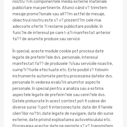
nostru ?i în componentele media externe materiale
publicitare mai pertinente. Atunci când v? trimitem
mesaje promo?ionale sau afi??m astfel de mesaje,
obiectivul nostru este s? v? prezent?m cele mai
adecvate oferte ?i reclame publicitare posibile, în
func?ie de interesul pe care l-a?i manifestat anterior
fa?? de anumite produse sau servicii.
În special, aceste module cookie pot procesa date
legate de preferin?ele dvs. personale, interesul
manifestat fa?? de produsele ?i/sau serviciile noastre,
cump?r?turile efectuate etc. Este posibil s? folosim
instrumente automate pentru procesarea datelor dvs.
personale în vederea evalu?rii anumitor aspecte
personale, în special pentru a analiza sau a estima
aspectele legate de preferin?ele sau cerin?ele dvs.
Datele prelucrate în acest context pot fi culese din
diverse surse ?i pot fi interconectate: date din fi?ierele
clien?ilor no?tri, date legate de navigare, date din surse
externe, date privind exploatarea autovehiculului etc.
Procesarea acestor date ne permite s? v? transmitem