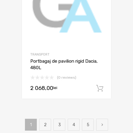
TRANSPORT
Portbagaj de pavilion rigid Dacia,
480L
(0 reviews)
2 068,00
lei
Adaugă 
1
2
3
4
5