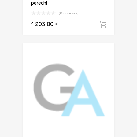
perechi
(0 reviews)
1 203,00
lei
Adaugă 