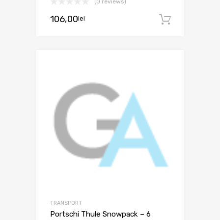
(0 reviews)
106,00
lei
Adaugă 
TRANSPORT
Portschi Thule Snowpack – 6