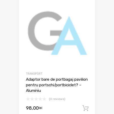
TRANSPORT
Adaptor bare de portbagaj pavilion
pentru portschi/portbiciclet? –
Aluminiu
(0 reviews)
98,00
lei
Adaugă 