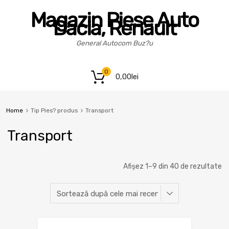
Magazin Piese Auto
Dacia, Renault
General Autocom Buz?u
0
0,00
lei
Home
Tip Pies? produs
Transport
Transport
Afișez 1–9 din 40 de rezultate