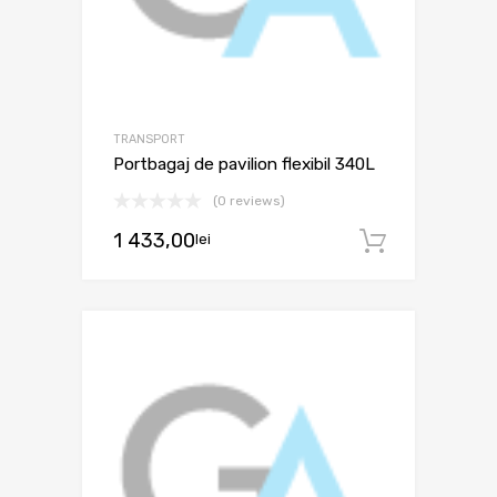
TRANSPORT
Portbagaj de pavilion flexibil 340L
(0 reviews)
1 433,00
lei
Adaugă 