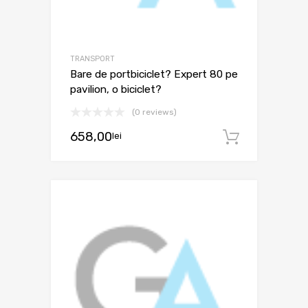
TRANSPORT
Bare de portbiciclet? Expert 80 pe
pavilion, o biciclet?
(0 reviews)
658,00
lei
Adaugă 