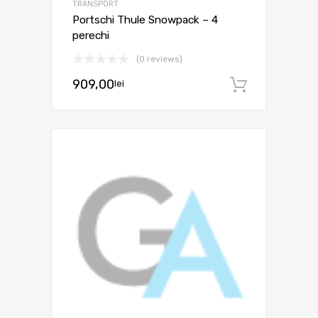
TRANSPORT
Portschi Thule Snowpack – 4
perechi
(0 reviews)
909,00
lei
Adaugă 