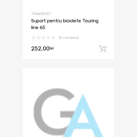
TRANSPORT
Suport pentru biciclete Touring
line 65
(0 reviews)
252,00
lei
Adaugă 