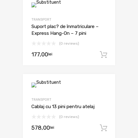
TRANSPORT
Suport plac? de înmatriculare –
Express Hang-On – 7 pini
(0 reviews)
177,00
lei
Adaugă 
TRANSPORT
Cablaj cu 13 pini pentru atelaj
(0 reviews)
578,00
lei
Adaugă 