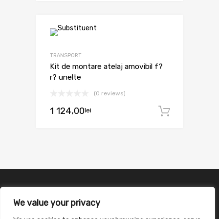
TRANSPORT
Kit de montare atelaj amovibil f?
r? unelte
(0 reviews)
1 124,00
lei
Adaugă 
We value your privacy