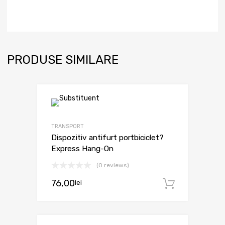
PRODUSE SIMILARE
TRANSPORT
Dispozitiv antifurt portbiciclet?
Express Hang-On
(0 reviews)
76,00
lei
Adaugă 