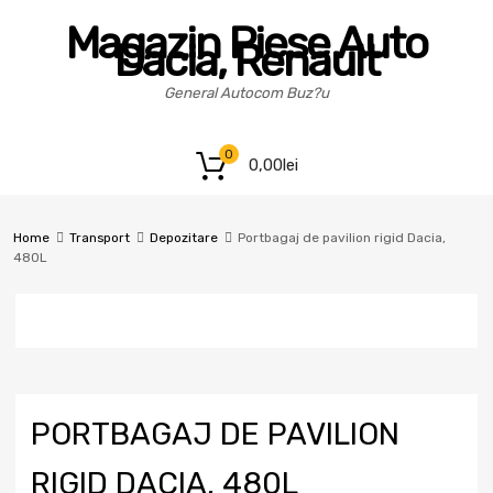
Magazin Piese Auto
Dacia, Renault
General Autocom Buz?u
0
0,00
lei
Home
Transport
Depozitare
Portbagaj de pavilion rigid Dacia,
480L
PORTBAGAJ DE PAVILION
RIGID DACIA, 480L