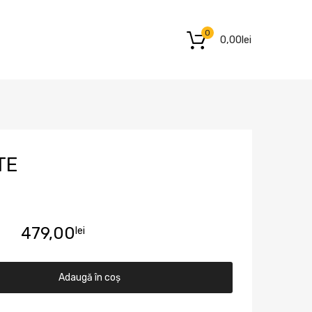
0
0,00
lei
TE
479,00
lei
Adaugă în coș