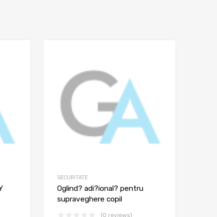
SECURITATE
Y
Oglind? adi?ional? pentru
supraveghere copil
(0 reviews)