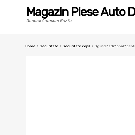
Magazin Piese Auto D
General Autocom Buz?u
Home
Securitate
Securitate copil
Oglind? adi?ional? pen