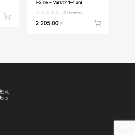
I-Size – Vârst? 1-4 ani
(0 reviews)
Adaugă în coș
2 205,00
lei
Adaugă în