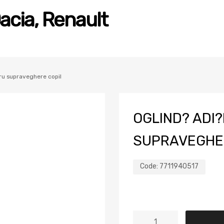
acia, Renault
tru supraveghere copil
OGLIND? ADI
SUPRAVEGHE
Code:
7711940517