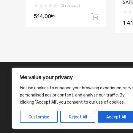
SAFE
(0 reviews)
514,00
lei
Adaugă în
1 4
We value your privacy
We use cookies to enhance your browsing experience, serv
personalised ads or content, and analyse our traffic. By
clicking "Accept All", you consent to our use of cookies.
Customise
Reject All
Accept All
©
2026
Chromium Auto Parts WordPress Theme by Themes Z