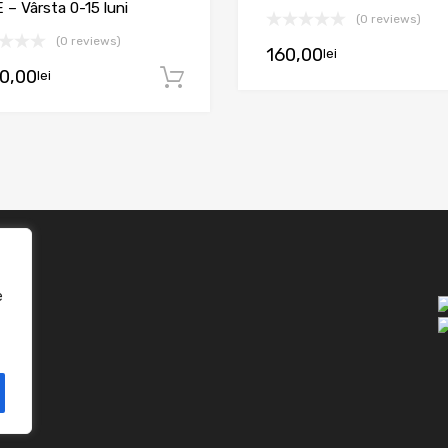
 – Vârsta 0-15 luni
(0 reviews)
(0 reviews)
160,00
lei
 coș
10,00
lei
Adaugă în coș
e
one