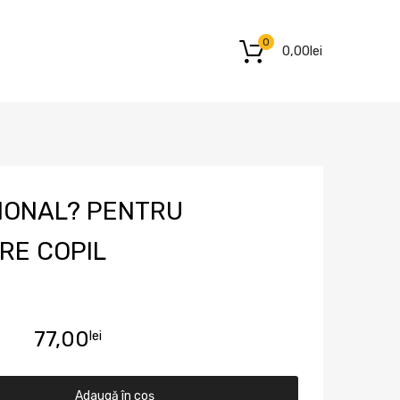
0
0,00
lei
?IONAL? PENTRU
RE COPIL
77,00
lei
Adaugă în coș