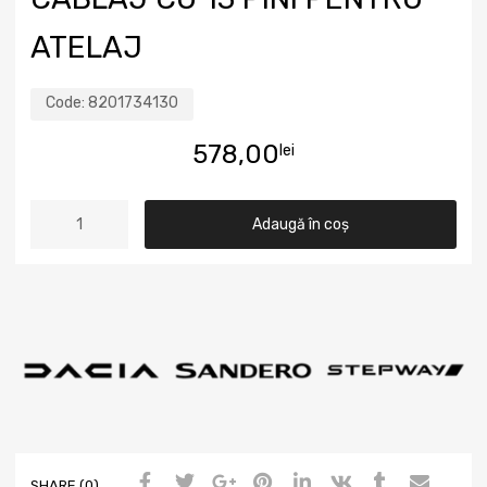
ATELAJ
Code:
8201734130
578,00
lei
Adaugă în coș
SHARE (0)