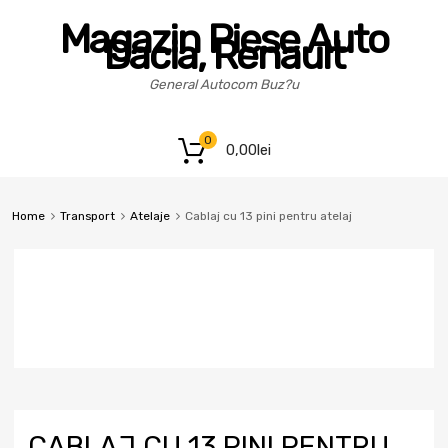
Magazin Piese Auto
Dacia, Renault
General Autocom Buz?u
0
0,00
lei
Home
Transport
Atelaje
Cablaj cu 13 pini pentru atelaj
CABLAJ CU 13 PINI PENTRU