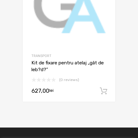
TRANSPORT
Kit de fixare pentru atelaj „gât de
leb?d?”
(0 reviews)
627,00
lei
Adaugă 