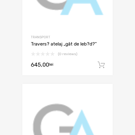
TRANSPORT
Travers? atelaj „gât de leb?d?”
(0 reviews)
645,00
lei
Adaugă 