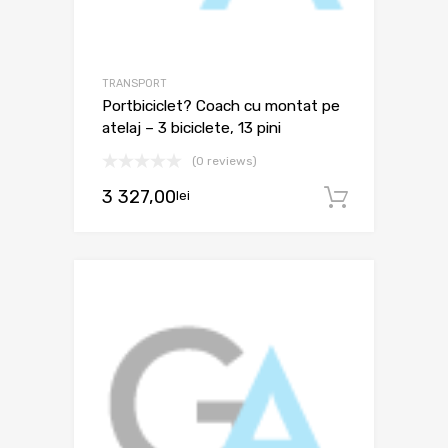
TRANSPORT
Portbiciclet? Coach cu montat pe
atelaj – 3 biciclete, 13 pini
(0 reviews)
3 327,00
lei
Adaugă 