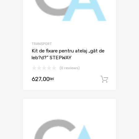
TRANSPORT
Kit de fixare pentru atelaj „gât de
leb?d?” STEPWAY
(0 reviews)
627,00
lei
Adaugă 