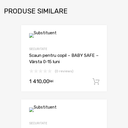
PRODUSE SIMILARE
SECURITATE
Scaun pentru copil – BABY SAFE –
Vârsta 0-15 luni
(0 reviews)
1 410,00
lei
Adaugă 
SECURITATE