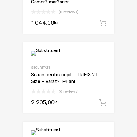
Camer? mar?arier
(0 reviews)
1 044,00
lei
Adaugă 
SECURITATE
Scaun pentru copil – TRIFIX 2 I-
Size – Vârst? 1-4 ani
(0 reviews)
2 205,00
lei
Adaugă 