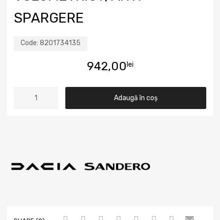
SPARGERE
Code:
8201734135
942,00
lei
Adaugă în coș