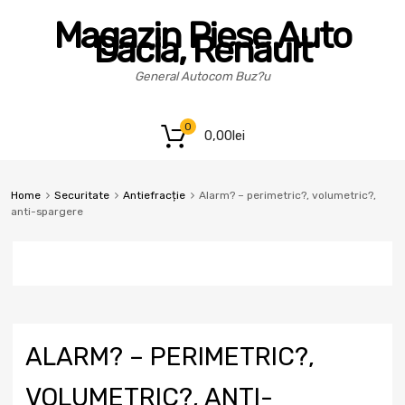
Magazin Piese Auto
Dacia, Renault
General Autocom Buz?u
0
0,00
lei
Home
Securitate
Antiefracție
Alarm? – perimetric?, volumetric?,
anti-spargere
ALARM? – PERIMETRIC?,
VOLUMETRIC?, ANTI-