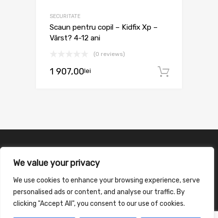
SECURITATE
Scaun pentru copil – Kidfix Xp –
Vârst? 4-12 ani
(0 reviews)
1 907,00
lei
Adaugă 
We value your privacy
We use cookies to enhance your browsing experience, serve
personalised ads or content, and analyse our traffic. By
clicking "Accept All", you consent to our use of cookies.