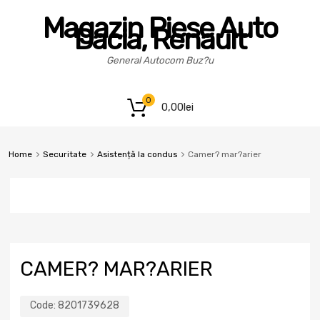
Magazin Piese Auto
Dacia, Renault
General Autocom Buz?u
0
0,00
lei
Home
Securitate
Asistență la condus
Camer? mar?arier
CAMER? MAR?ARIER
Code:
8201739628