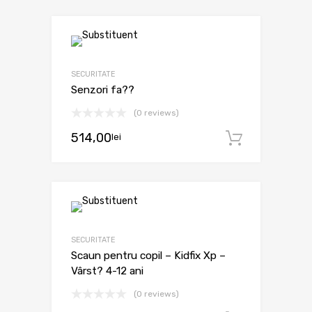
SECURITATE
Senzori fa??
(0 reviews)
514,00
lei
Adaugă 
SECURITATE
Scaun pentru copil – Kidfix Xp –
Vârst? 4-12 ani
(0 reviews)