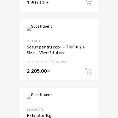
1 907,00
lei
Adaugă 
SECURITATE
Scaun pentru copil – TRIFIX 2 I-
Size – Vârst? 1-4 ani
(0 reviews)
2 205,00
lei
Adaugă 
SECURITATE
Extinctor 1kg