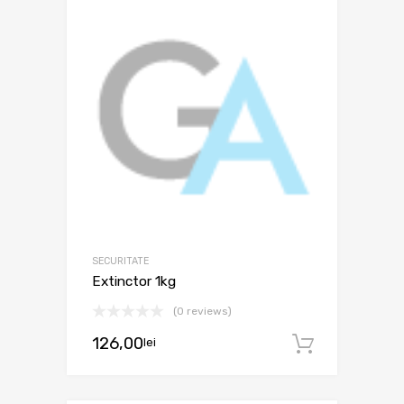
SECURITATE
Extinctor 1kg
(0 reviews)
126,00
lei
Adaugă 