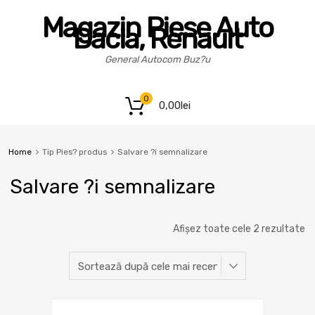
Magazin Piese Auto
Dacia, Renault
General Autocom Buz?u
0
0,00
lei
Home
Tip Pies? produs
Salvare ?i semnalizare
Salvare ?i semnalizare
Afișez toate cele 2 rezultate