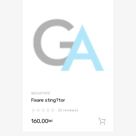
SECURITATE
Fixare sting?tor
(0 reviews)
160,00
lei
Adaugă 