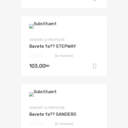
CONFORT ȘI PROTECȚIE
Bavete fa?? STEPWAY
(0 reviews)
103,00
lei
Adaugă în
CONFORT ȘI PROTECȚIE
Bavete fa?? SANDERO
(0 reviews)