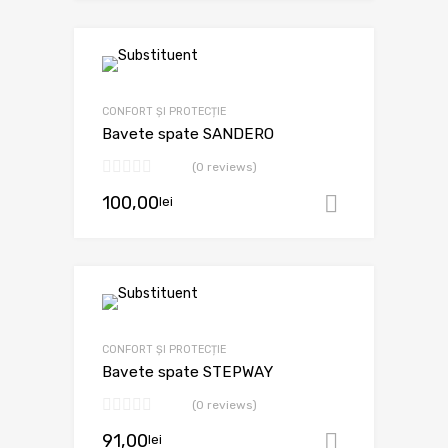
CONFORT ȘI PROTECȚIE
Bavete spate SANDERO
(0 reviews)
100,00
lei
Adaugă în
CONFORT ȘI PROTECȚIE
Bavete spate STEPWAY
(0 reviews)
91,00
lei
Adaugă în