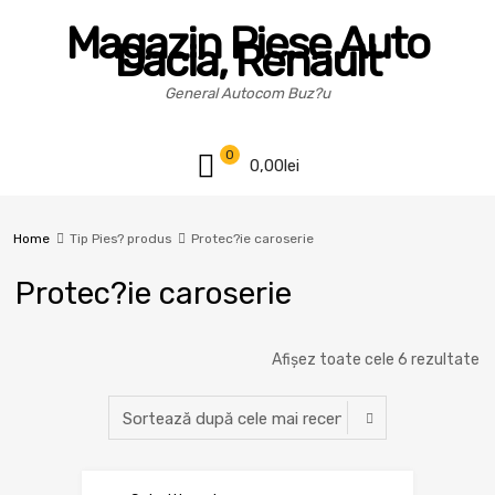
Magazin Piese Auto
Dacia, Renault
General Autocom Buz?u
0
0,00
lei
Home
Tip Pies? produs
Protec?ie caroserie
Protec?ie caroserie
Afișez toate cele 6 rezultate