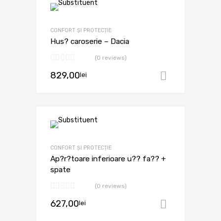
CONFORT ȘI PROTECȚIE
Hus? caroserie – Dacia
(0 reviews)
829,00
lei
Adaugă în
CONFORT ȘI PROTECȚIE
Ap?r?toare inferioare u?? fa?? +
spate
(0 reviews)
627,00
lei
Adaugă în