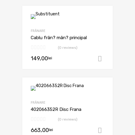
FRÂNARE
Cablu frân? mân? principal
(0 reviews)
149,00
lei
Adaugă în
FRÂNARE
402066352R Disc Frana
(0 reviews)
663,00
lei
Adaugă în