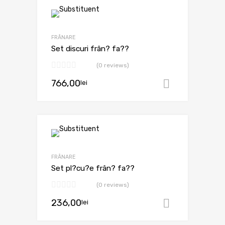
FRÂNARE
Set discuri frân? fa??
(0 reviews)
766,00
lei
Adaugă în
FRÂNARE
Set pl?cu?e frân? fa??
(0 reviews)
236,00
lei
Adaugă în