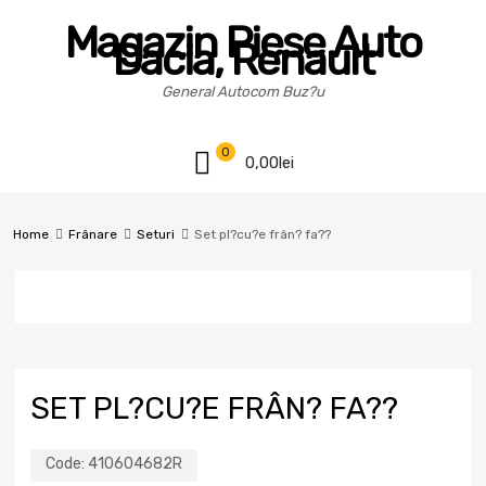
Magazin Piese Auto
Dacia, Renault
General Autocom Buz?u
0
0,00
lei
Home
Frânare
Seturi
Set pl?cu?e frân? fa??
SET PL?CU?E FRÂN? FA??
Code:
410604682R