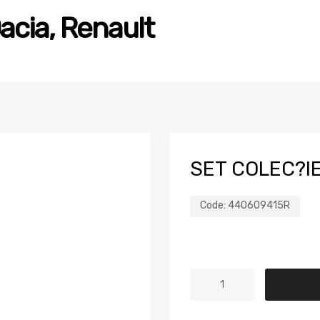
acia, Renault
SET COLEC?I
Code:
440609415R