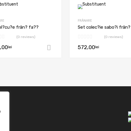
ARE
FRÂNARE
pl?cu?e frân? fa??
Set colec?ie sabo?i frân?
(0 reviews)
(0 reviews)
,00
572,00
lei
lei
oș
Adaugă în coș
e