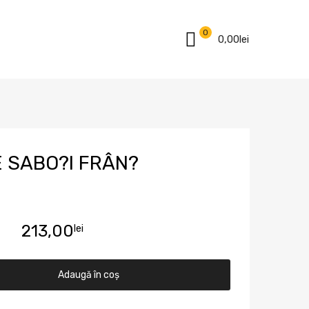
0
0,00
lei
E SABO?I FRÂN?
213,00
lei
Adaugă în coș