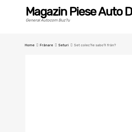
Magazin Piese Auto D
General Autocom Buz?u
Home
Frânare
Seturi
Set colec?ie sabo?i frân?