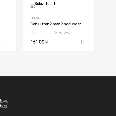
FRÂNARE
Cablu frân? mân? secundar
(0 reviews)
161,00
lei
Adaugă în coș
Adaugă în 