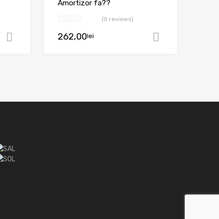
Amortizor fa??
(0 reviews)
262,00
lei
Adaugă în coș
Adaugă în 