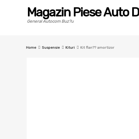
Magazin Piese Auto D
General Autocom Buz?u
Home
Suspensie
Kituri
Kit flan?? amortizor