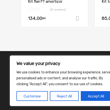
Kit flan?? amortizor
Kit 
(0 reviews)
134,00
85,
lei
Adaugă în c
We value your privacy
We use cookies to enhance your browsing experience, serv
personalised ads or content, and analyse our traffic. By
clicking "Accept All", you consent to our use of cookies.
Customise
Reject All
Accept All
©
2026
Chromium Auto Parts WordPress Theme by Themes Z