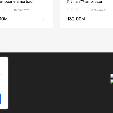
tampoane amortizor
Kit flan?? amortizor
(0 reviews)
(0 reviews)
00
132,00
lei
lei
oș
Adaugă în coș
e
one