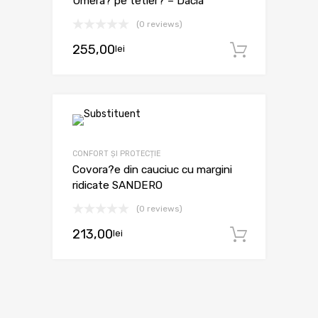
Umera? pe tetier? – Dacia
(0 reviews)
255,00
lei
Adaugă 
CONFORT ȘI PROTECȚIE
Covora?e din cauciuc cu margini
ridicate SANDERO
(0 reviews)
213,00
lei
Adaugă 