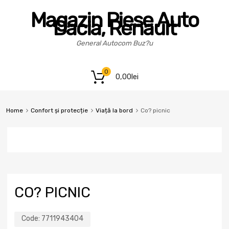
Magazin Piese Auto
Dacia, Renault
General Autocom Buz?u
0
0,00
lei
Home
Confort și protecție
Viață la bord
Co? picnic
CO? PICNIC
Code:
7711943404