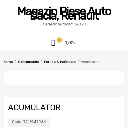
Magazin Piese Auto
Dacia, Renault
General Autocom Buz?u
0
0,00
lei
Home
Consumabile
Pornire & Încărcare
Acumulator
ACUMULATOR
Code:
7711947966