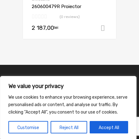
260600479R Proiector
(0 reviews)
2 187,00
lei
Adaugă în
We value your privacy
We use cookies to enhance your browsing experience, serve
personalised ads or content, and analyse our traffic. By
clicking "Accept All", you consent to our use of cookies.
Customise
Reject All
Accept All
©
2026
Chromium Auto Parts WordPress Theme by Themes Zone