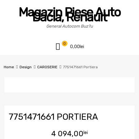
Magazin Piese Auto
Dacia, Renault
General Autocom Buz?u
0
0,00
lei
Home
Design
CAROSERIE
7751471661 Portiera
7751471661 PORTIERA
4 094,00
lei