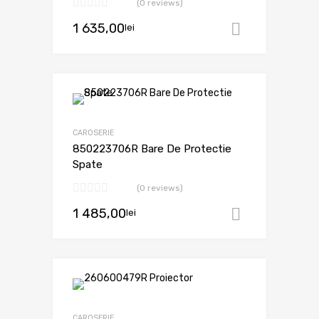
(0 reviews)
1 635,00
lei
Adaugă în
CAROSERIE
850223706R Bare De Protectie
Spate
(0 reviews)
1 485,00
lei
Adaugă în
CAROSERIE