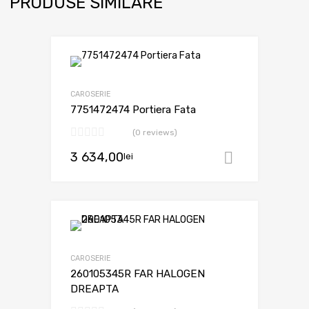
PRODUSE SIMILARE
CAROSERIE
7751472474 Portiera Fata
(0 reviews)
3 634,00
lei
Adaugă în
CAROSERIE
260105345R FAR HALOGEN
DREAPTA