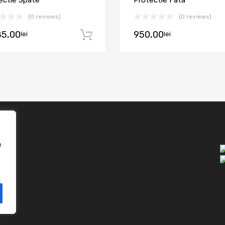
(0 reviews)
(0 reviews)
 coș
85,00
950,00
lei
lei
Adaugă în coș
e
one