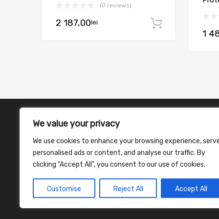
(0 reviews)
2 187,00
lei
Adaugă în
1 4
We value your privacy
We use cookies to enhance your browsing experience, serv
personalised ads or content, and analyse our traffic. By
clicking "Accept All", you consent to our use of cookies.
Customise
Reject All
Accept All
©
2026
Chromium Auto Parts WordPress Theme by Themes Z