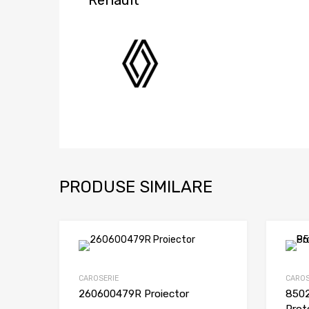
PRODUSE SIMILARE
CAROSERIE
CAROS
260600479R Proiector
8502
Prot