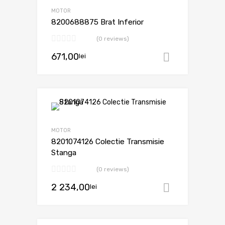
MOTOR
8200688875 Brat Inferior
(0 reviews)
671,00
lei
Adaugă în
MOTOR
8201074126 Colectie Transmisie
Stanga
(0 reviews)
2 234,00
lei
Adaugă în