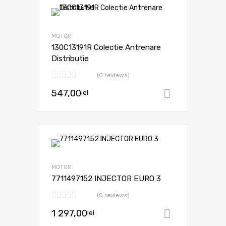
MOTOR
130C13191R Colectie Antrenare
Distributie
(0 reviews)
547,00
lei
Adaugă în
MOTOR
7711497152 INJECTOR EURO 3
(0 reviews)
1 297,00
lei
Adaugă în